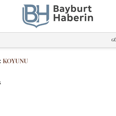
G
:
KOYUNU
k