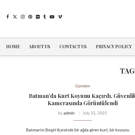
HOME
ABOUT US
CONTACT US
PRIVACY POLICY
TAG
Gündem
Batman’da Kurt Koyunu Kaçırdı, Güvenli
Kamerasında Görüntülendi
by
admin
July 31, 2025
Batman’ın Beşiri ilçesinde bir ağıla giren kurt, bir koyunu