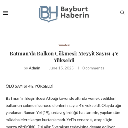
Gündem
Batman’da Balkon Çökmesi: Meyyit Sayısı 4’e
Yükseldi
by
Admin
June 15, 2025
0 comments
ÖLÜ SAYISI 4’E YÜKSELDİ
Batman
‘ın Beşiri ilçesi Atbağı köyünde altında yemek yedikleri
balkonun çökmesi sonucu ölenlerin sayısı 4’e yükseldi. Olayda ağır
yaralanan Raman Yel (19), tedavi gördüğü hastanede, yapılan tüm
müdahalelere karşın kurtarılamadı. Yel’in cenazesi, otopsi için
morga götürüldü. 2’si ağır 5 yaralının tedavisine devam ediliyor.