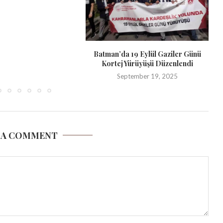
Batman’da 19 Eylül Gaziler Günü
Kortej Yürüyüşü Düzenlendi
September 19, 2025
 A COMMENT