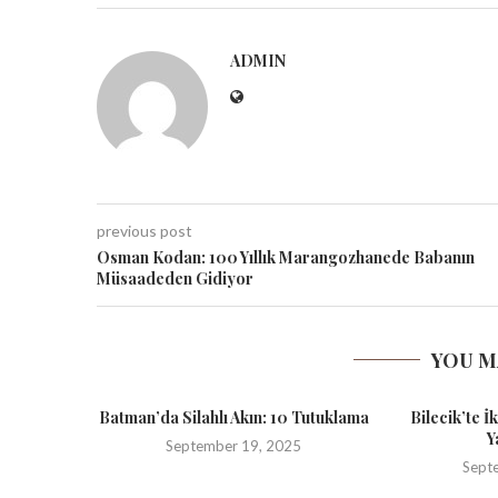
ADMIN
previous post
Osman Kodan: 100 Yıllık Marangozhanede Babanın
Müsaadeden Gidiyor
YOU M
Batman’da Silahlı Akın: 10 Tutuklama
Bilecik’te İ
Y
September 19, 2025
Sept