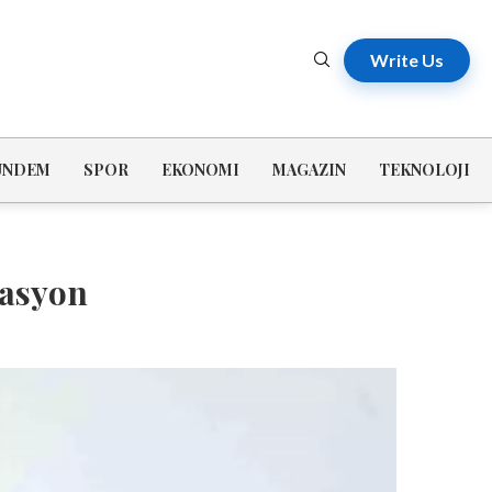
Write Us
ÜNDEM
SPOR
EKONOMI
MAGAZIN
TEKNOLOJI
rasyon