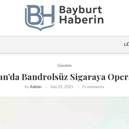
G
Gündem
n’da Bandrolsüz Sigaraya Ope
by
Admin
July 31, 2025
0 comments