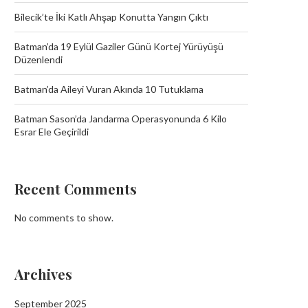
Bilecik’te İki Katlı Ahşap Konutta Yangın Çıktı
Batman’da 19 Eylül Gaziler Günü Kortej Yürüyüşü
Düzenlendi
Batman’da Aileyi Vuran Akında 10 Tutuklama
Batman Sason’da Jandarma Operasyonunda 6 Kilo
Esrar Ele Geçirildi
Recent Comments
No comments to show.
Batman’da Aileyi Vuran Akında 10
Archives
Tutuklama
September 19, 2025
September 2025