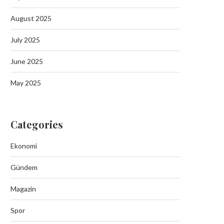
August 2025
July 2025
Batman Sason’da Jand
June 2025
Operasyonunda 6 Kilo Esrar
September 19, 2025
May 2025
Categories
Ekonomi
Gündem
Magazin
Spor