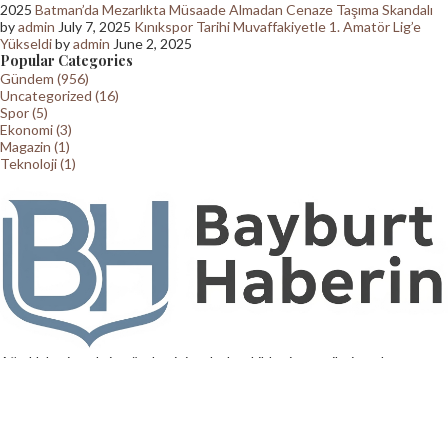
2025
Batman’da Mezarlıkta Müsaade Almadan Cenaze Taşıma Skandalı
by
admin
July 7, 2025
Kınıkspor Tarihi Muvaffakiyetle 1. Amatör Lig’e
Yükseldi
by
admin
June 2, 2025
Popular Categories
Gündem (956)
Uncategorized (16)
Spor (5)
Ekonomi (3)
Magazin (1)
Teknoloji (1)
Ağrı Haberin şehrin gündemini en hızlı şekilde ziyaretçilerine ulaştıran
güvenilir bir haber kaynağıdır. Yerel ve küresel gelişmeler, blog içerikleri
ve backlink çözümleriyle her zaman yanınızda.
Contact us:
contact@yoursite.com