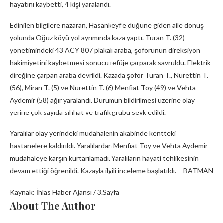
hayatını kaybetti, 4 kişi yaralandı.
Edinilen bilgilere nazaran, Hasankeyf’e düğüne giden aile dönüş
yolunda Oğuz köyü yol ayrımında kaza yaptı. Turan T. (32)
yönetimindeki 43 ACY 807 plakalı araba, şoförünün direksiyon
hakimiyetini kaybetmesi sonucu refüje çarparak savruldu. Elektrik
direğine çarpan araba devrildi. Kazada şoför Turan T., Nurettin T.
(56), Miran T. (5) ve Nurettin T. (6) Menfiat Toy (49) ve Vehta
Aydemir (58) ağır yaralandı. Durumun bildirilmesi üzerine olay
yerine çok sayıda sıhhat ve trafik grubu sevk edildi.
Yaralılar olay yerindeki müdahalenin akabinde kentteki
hastanelere kaldırıldı. Yaralılardan Menfiat Toy ve Vehta Aydemir
müdahaleye karşın kurtarılamadı. Yaralıların hayati tehlikesinin
devam ettiği öğrenildi. Kazayla ilgili inceleme başlatıldı. – BATMAN
Kaynak: İhlas Haber Ajansı / 3.Sayfa
About The Author