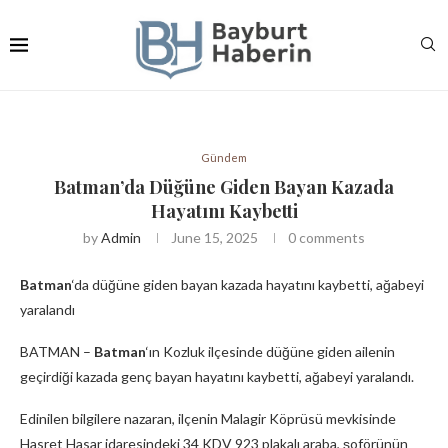
Gündem
Batman’da Düğüne Giden Bayan Kazada
Hayatını Kaybetti
by
Admin
June 15, 2025
0 comments
Batman
‘da düğüne giden bayan kazada hayatını kaybetti, ağabeyi
yaralandı
BATMAN –
Batman
‘ın Kozluk ilçesinde düğüne giden ailenin
geçirdiği kazada genç bayan hayatını kaybetti, ağabeyi yaralandı.
Edinilen bilgilere nazaran, ilçenin Malagir Köprüsü mevkisinde
Hasret Hasar idaresindeki 34 KDV 923 plakalı araba, şoförünün