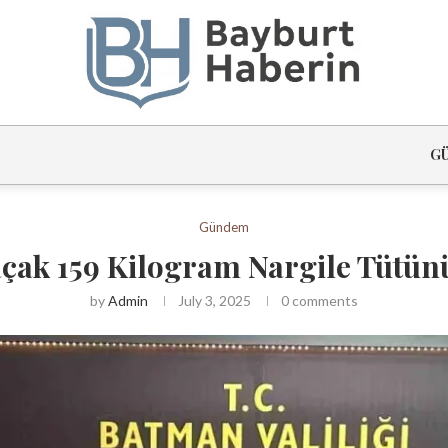
G
Gündem
ak 159 Kilogram Nargile Tütünü
by
Admin
July 3, 2025
0 comments