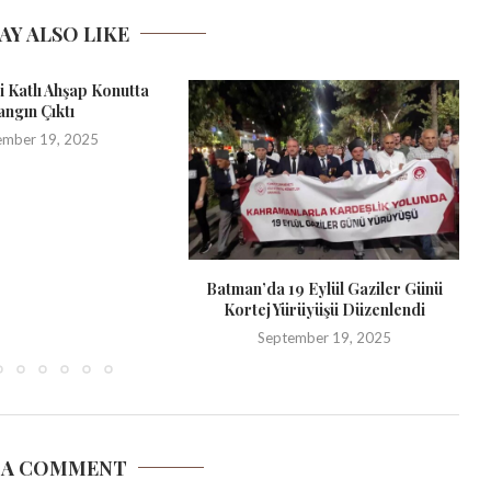
AY ALSO LIKE
ki Katlı Ahşap Konutta
angın Çıktı
ember 19, 2025
Batman’da 19 Eylül Gaziler Günü
Kortej Yürüyüşü Düzenlendi
September 19, 2025
 A COMMENT