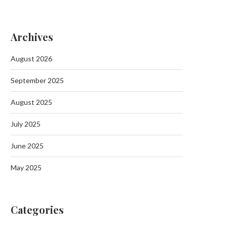
Archives
Batman’da Aileyi Vuran Akında 10
Tutuklama
August 2026
September 19, 2025
September 2025
August 2025
July 2025
Batman Sason’da Jand
Operasyonunda 6 Kilo Esrar
June 2025
September 19, 2025
May 2025
Categories