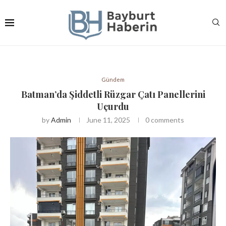
Gündem
Batman’da Şiddetli Rüzgar Çatı Panellerini
Uçurdu
by
Admin
June 11, 2025
0 comments