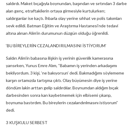
saldırdı. Maket bıçağıyla boynundan, başından ve sırtından 3 darbe
alan genç, etraftakilerin ortaya girmesiyle kurtulurken;
saldırganlar ise kaçtı. İhbarla olay yerine sıhhat ve polis takımları
sevk edildi. Batman Eğitim ve Araştırma Hastanesi’nde tedavi
altına alınan Alim’in durumunun düzgün olduğu öğrenildi.
‘BU BİREYLERİN CEZALANDIRILMASINI İSTİYORUM’
Saldırı Alim’in babasına ilişkin iş yerinin güvenlik kamerasına
yansırken, Yunus Emre Alım, “Babamın iş yerinden arkadaşımı
bekliyordum. 3 kişi, ‘ne bakıyorsun’ dedi. Bakmadığımı söylememe
karşın ortamızda tartışma çıktı. Olay büyümesin diye iş yerine
döndüm lakin arttan gelip saldırdılar. Boynumdan aldığım bıçak
darbesinden sonra kan kaybetmemek için elbisemi çıkarıp,
boynuma bastırdım. Bu bireylerin cezalandırılmasını istiyorum”
dedi.
3 KUŞKULU SERBEST