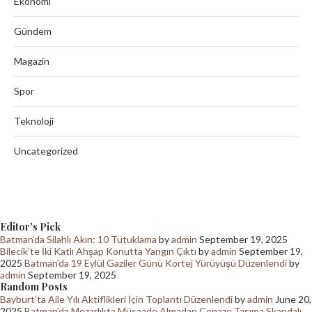
Ekonomi
Gündem
Magazin
Spor
Teknoloji
Uncategorized
Editor's Pick
Batman’da Silahlı Akın: 10 Tutuklama
by
admin
September 19, 2025
Bilecik’te İki Katlı Ahşap Konutta Yangın Çıktı
by
admin
September 19,
2025
Batman’da 19 Eylül Gaziler Günü Kortej Yürüyüşü Düzenlendi
by
admin
September 19, 2025
Random Posts
Bayburt’ta Aile Yılı Aktiflikleri İçin Toplantı Düzenlendi
by
admin
June 20,
2025
Batman’da Mezarlıkta Müsaade Almadan Cenaze Taşıma Skandalı