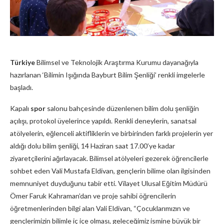
Türkiye
Bilimsel ve Teknolojik Araştırma Kurumu dayanağıyla
hazırlanan ‘Bilimin Işığında Bayburt Bilim Şenliği’ renkli imgelerle
başladı.
Kapalı
spor
salonu bahçesinde düzenlenen bilim dolu şenliğin
açılışı, protokol üyelerince yapıldı. Renkli deneylerin, sanatsal
atölyelerin, eğlenceli aktifliklerin ve birbirinden farklı projelerin yer
aldığı dolu bilim şenliği, 14 Haziran saat 17.00’ye kadar
ziyaretçilerini ağırlayacak. Bilimsel atölyeleri gezerek öğrencilerle
sohbet eden Vali Mustafa Eldivan, gençlerin bilime olan ilgisinden
memnuniyet duyduğunu tabir etti. Vilayet Ulusal Eğitim Müdürü
Ömer Faruk Kahraman’dan ve proje sahibi öğrencilerin
öğretmenlerinden bilgi alan Vali Eldivan, “Çocuklarımızın ve
gençlerimizin bilimle iç içe olması, geleceğimiz ismine büyük bir