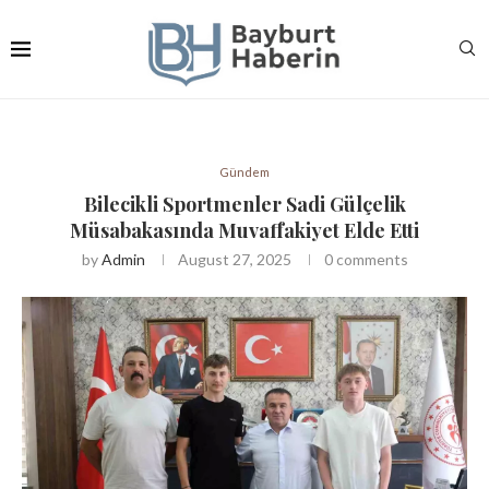
Gündem
Bilecikli Sportmenler Sadi Gülçelik
Müsabakasında Muvaffakiyet Elde Etti
by
Admin
August 27, 2025
0 comments