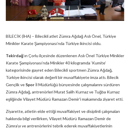
BİLECİK (İHA) – Bilecikli atlet Zümra Ağdağ Aslı Önel, Türkiye
Minikler Karate Şampiyonası’nda Türkiye ikincisi oldu.
Tekirdağ
‘ın Çorlu ilçesinde düzenlenen Aslı Önel Türkiye Minikler
Karate Şampiyonası’nda Minikler 40 kilogramda ‘Kumite’
kategorisinde gayret eden Bilecikli sportmen Zümra Ağdağ,
Türkiye ikincisi olarak değerli bir muvaffakiyete imza attı. Bilecik
Gençlik ve
Spor
İl Müdürlüğü bünyesinde çalışmalarını sürdüren
Zümra Ağdağ, antrenörleri Murat Salih Kurnaz ve Tuğba Kurnaz
eşliğinde Vilayet Müdürü Ramazan Demir’i makamında ziyaret etti.
Ziyarette, atletin elde ettiği muvaffakiyet ve disiplinli çalışmaları
hakkında bilgi verilirken, Vilayet Müdürü Ramazan Demir de
Zümra’yı ve antrenörlerini tebrik ederek muvaffakiyetlerinin