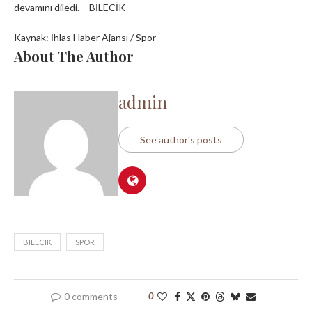
devamını diledi. – BİLECİK
Kaynak: İhlas Haber Ajansı / Spor
About The Author
admin
See author's posts
BILECIK
SPOR
0 comments
0