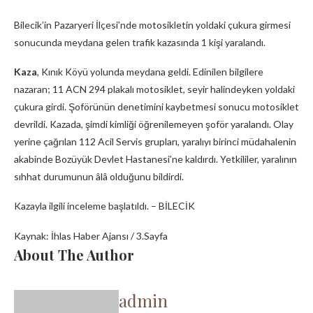
Bilecik’in Pazaryeri İlçesi’nde motosikletin yoldaki çukura girmesi
sonucunda meydana gelen trafik kazasında 1 kişi yaralandı.
Kaza
, Kınık Köyü yolunda meydana geldi. Edinilen bilgilere
nazaran; 11 ACN 294 plakalı motosiklet, seyir halindeyken yoldaki
çukura girdi. Şoförünün denetimini kaybetmesi sonucu motosiklet
devrildi. Kazada, şimdi kimliği öğrenilemeyen şoför yaralandı. Olay
yerine çağrılan 112 Acil Servis grupları, yaralıyı birinci müdahalenin
akabinde Bozüyük Devlet Hastanesi’ne kaldırdı. Yetkililer, yaralının
sıhhat durumunun âlâ olduğunu bildirdi.
Kazayla ilgili inceleme başlatıldı. – BİLECİK
Kaynak: İhlas Haber Ajansı / 3.Sayfa
About The Author
admin