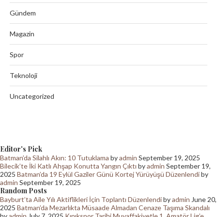
Gündem
Magazin
Spor
Teknoloji
Uncategorized
Editor's Pick
Batman’da Silahlı Akın: 10 Tutuklama
by
admin
September 19, 2025
Bilecik’te İki Katlı Ahşap Konutta Yangın Çıktı
by
admin
September 19,
2025
Batman’da 19 Eylül Gaziler Günü Kortej Yürüyüşü Düzenlendi
by
admin
September 19, 2025
Random Posts
Bayburt’ta Aile Yılı Aktiflikleri İçin Toplantı Düzenlendi
by
admin
June 20,
2025
Batman’da Mezarlıkta Müsaade Almadan Cenaze Taşıma Skandalı
by
admin
July 7, 2025
Kınıkspor Tarihi Muvaffakiyetle 1. Amatör Lig’e