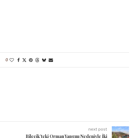
0
next post
Bilecik’teki Orman Yangını Nedeniyle İki