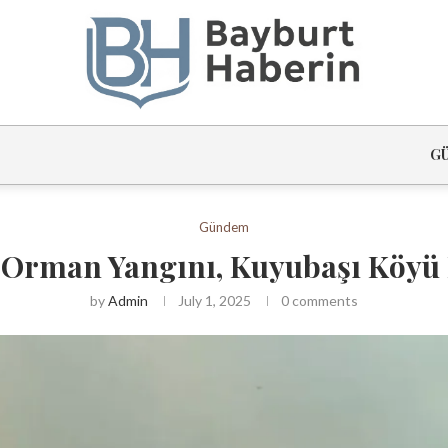
G
Gündem
e Orman Yangını, Kuyubaşı Köyü 
by
Admin
July 1, 2025
0 comments