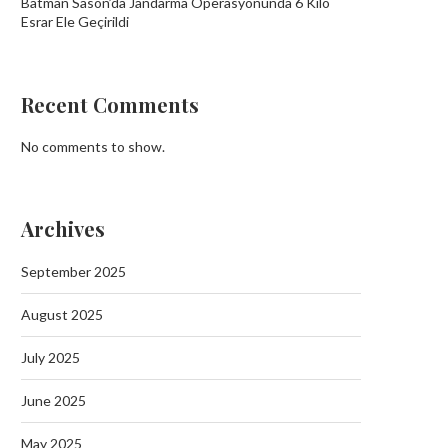
Batman Sason’da Jandarma Operasyonunda 6 Kilo
Esrar Ele Geçirildi
Recent Comments
No comments to show.
Batman’da Aileyi Vuran Akında 10
Tutuklama
September 19, 2025
Archives
September 2025
August 2025
Batman Sason’da Jand
July 2025
Operasyonunda 6 Kilo Esrar
June 2025
September 19, 2025
May 2025