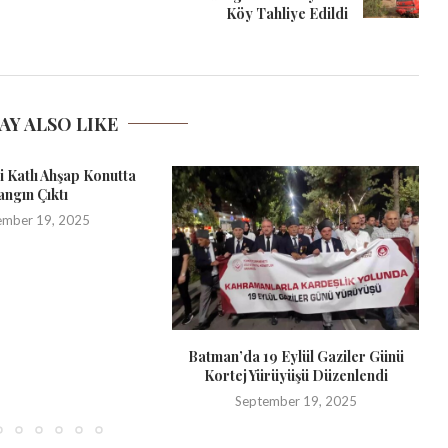
Köy Tahliye Edildi
AY ALSO LIKE
ki Katlı Ahşap Konutta
angın Çıktı
ember 19, 2025
Batman’da 19 Eylül Gaziler Günü
Kortej Yürüyüşü Düzenlendi
September 19, 2025