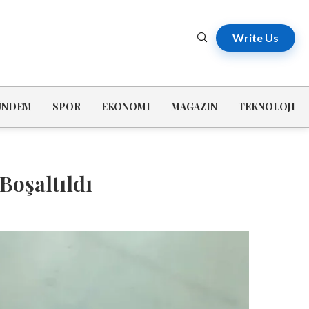
Write Us
ÜNDEM
SPOR
EKONOMI
MAGAZIN
TEKNOLOJI
Boşaltıldı