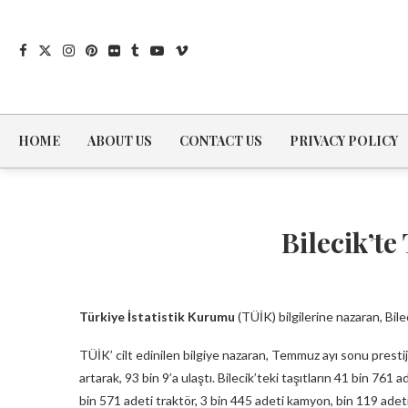
HOME
ABOUT US
CONTACT US
PRIVACY POLICY
Bilecik’te
Türkiye İstatistik Kurumu
(TÜİK) bilgilerine nazaran, Bileci
TÜİK’ cilt edinilen bilgiye nazaran, Temmuz ayı sonu prestiji
artarak, 93 bin 9’a ulaştı. Bilecik’teki taşıtların 41 bin 76
bin 571 adeti traktör, 3 bin 445 adeti kamyon, bin 119 adeti