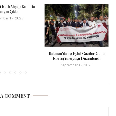
ki Katlı Ahşap Konutta
angın Çıktı
ember 19, 2025
Batman’da 19 Eylül Gaziler Günü
Kortej Yürüyüşü Düzenlendi
September 19, 2025
 A COMMENT