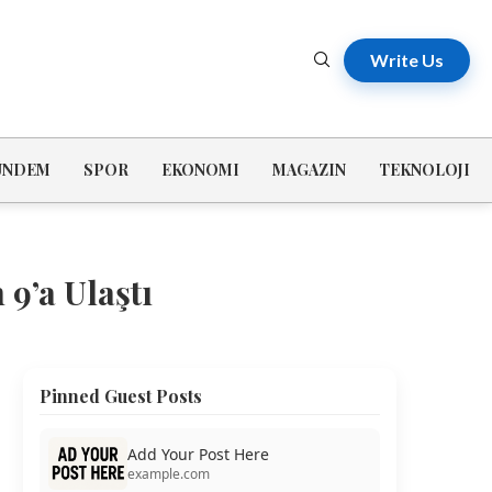
Write Us
ÜNDEM
SPOR
EKONOMI
MAGAZIN
TEKNOLOJI
 9’a Ulaştı
Pinned Guest Posts
Add Your Post Here
example.com