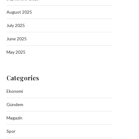
Batman’da Aileyi Vuran Akında 10
August 2025
Tutuklama
September 19, 2025
July 2025
June 2025
May 2025
Batman Sason’da Jand
Operasyonunda 6 Kilo Esrar
Categories
September 19, 2025
Ekonomi
Gündem
Magazin
Spor