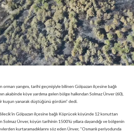
 orman yangını, tarihi geçmişiyle bilinen Gölpazarı ilçesine bağlı
ın akabinde köye yardıma gelen bölge halkından Solmaz Ünver (60),
ir kuşun yanarak düştüğünü gördüm” dedi.
ilecik’in Gölpazarı ilçesine bağlı Köprücek köyünde 12 konuttan
 Solmaz Ünver, köyün tarihinin 1500’lü yıllara dayandığı ve bölgenin
alevlerden kurtaramadıklarını söz eden Ünver, “Osmanlı periyodunda