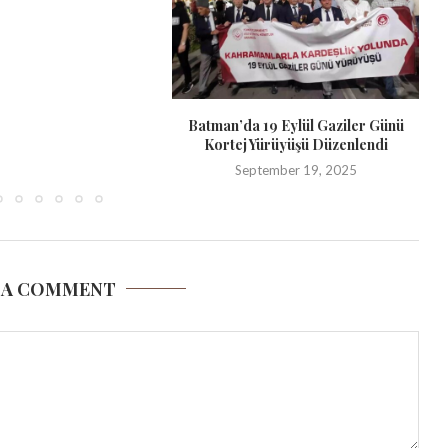
Batman’da 19 Eylül Gaziler Günü
Kortej Yürüyüşü Düzenlendi
September 19, 2025
 A COMMENT