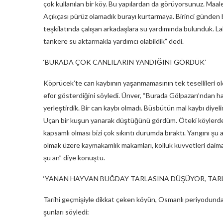
çok kullanılan bir köy. Bu yapılardan da görüyorsunuz. Maale
Açıkçası pürüz olamadık burayı kurtarmaya. Birinci günden be
teşkilatında çalışan arkadaşlara su yardımında bulunduk. La
tankere su aktarmakla yardımcı olabildik” dedi.
‘BURADA ÇOK CANLILARIN YANDIĞINI GÖRDÜK’
Köprücek’te can kaybının yaşanmamasının tek tesellileri o
efor gösterdiğini söyledi. Ünver, “Burada Gölpazarı’ndan has
yerleştirdik. Bir can kaybı olmadı. Büsbütün mal kaybı diyeli
Uçan bir kuşun yanarak düştüğünü gördüm. Öteki köylerde d
kapsamlı olması bizi çok sıkıntı durumda bıraktı. Yangını şu
olmak üzere kaymakamlık makamları, kolluk kuvvetleri daima
şu an” diye konuştu.
‘YANAN HAYVAN BUĞDAY TARLASINA DÜŞÜYOR, TAR
Tarihi geçmişiyle dikkat çeken köyün, Osmanlı periyodunda p
şunları söyledi: