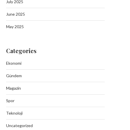
July 2025
June 2025
May 2025
Categories
Ekonomi
Gündem
Magazin
Spor
Teknoloji
Batman’da Aileyi Vuran Akında 10
Tutuklama
Uncategorized
September 19, 2025