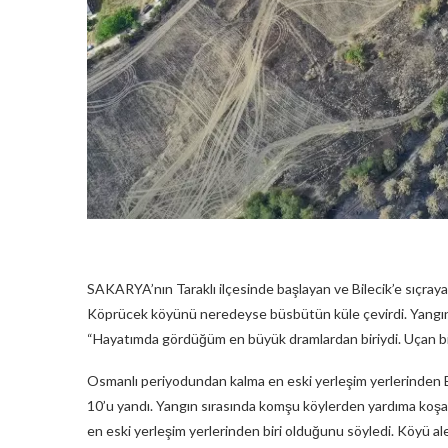
SAKARYA’nın Taraklı ilçesinde başlayan ve Bilecik’e sıçrayan
Köprücek köyünü neredeyse büsbütün küle çevirdi. Yangın
“Hayatımda gördüğüm en büyük dramlardan biriydi. Uçan b
Osmanlı periyodundan kalma en eski yerleşim yerlerinden B
10’u yandı. Yangın sırasında komşu köylerden yardıma koşan
en eski yerleşim yerlerinden biri olduğunu söyledi. Köyü 