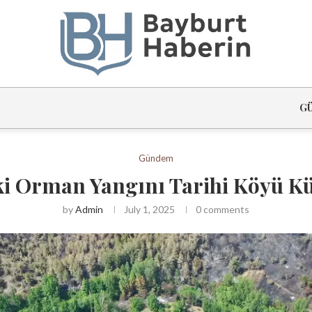
G
Gündem
eki Orman Yangını Tarihi Köyü Kü
by
Admin
July 1, 2025
0 comments