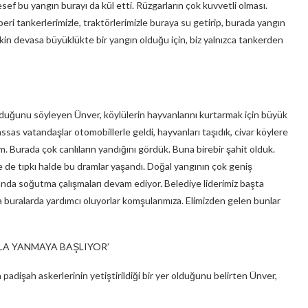
sef bu yangın burayı da kül etti. Rüzgarların çok kuvvetli olması.
ri tankerlerimizle, traktörlerimizle buraya su getirip, burada yangın
kin devasa büyüklükte bir yangın olduğu için, biz yalnızca tankerden
lduğunu söyleyen Ünver, köylülerin hayvanlarını kurtarmak için büyük
sas vatandaşlar otomobillerle geldi, hayvanları taşıdık, civar köylere
m. Burada çok canlıların yandığını gördük. Buna birebir şahit olduk.
e tıpkı halde bu dramlar yaşandı. Doğal yangının çok geniş
 anda soğutma çalışmaları devam ediyor. Belediye liderimiz başta
 buralarda yardımcı oluyorlar komşularımıza. Elimizden gelen bunlar
LA YANMAYA BAŞLIYOR’
adişah askerlerinin yetiştirildiği bir yer olduğunu belirten Ünver,