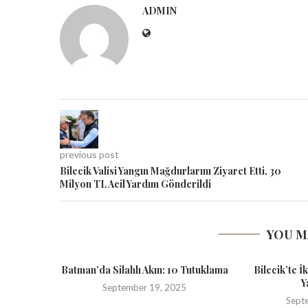
ADMIN
previous post
Bilecik Valisi Yangın Mağdurlarını Ziyaret Etti, 30
Milyon TL Acil Yardım Gönderildi
YOU M
Batman’da Silahlı Akın: 10 Tutuklama
Bilecik’te İ
Y
September 19, 2025
Sept