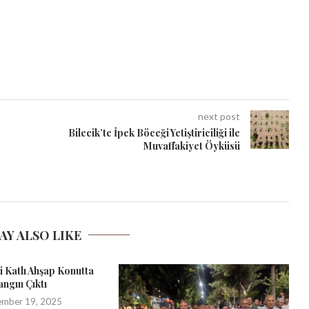
next post
Bilecik’te İpek Böceği Yetiştiriciliği ile
Muvaffakiyet Öyküsü
AY ALSO LIKE
ki Katlı Ahşap Konutta
angın Çıktı
ember 19, 2025