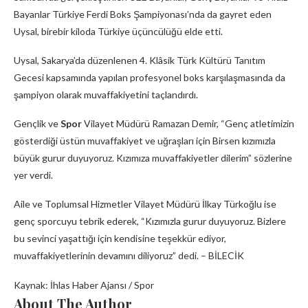
Bayanlar Türkiye Ferdi Boks Şampiyonası’nda da gayret eden
Uysal, birebir kiloda Türkiye üçüncülüğü elde etti.
Uysal, Sakarya’da düzenlenen 4. Klâsik Türk Kültürü Tanıtım
Gecesi kapsamında yapılan profesyonel boks karşılaşmasında da
şampiyon olarak muvaffakiyetini taçlandırdı.
Gençlik ve
Spor
Vilayet Müdürü Ramazan Demir, “Genç atletimizin
gösterdiği üstün muvaffakiyet ve uğraşları için Birsen kızımızla
büyük gurur duyuyoruz. Kızımıza muvaffakiyetler dilerim” sözlerine
yer verdi.
Aile ve Toplumsal Hizmetler Vilayet Müdürü İlkay Türkoğlu ise
genç sporcuyu tebrik ederek, “Kızımızla gurur duyuyoruz. Bizlere
bu sevinci yaşattığı için kendisine teşekkür ediyor,
muvaffakiyetlerinin devamını diliyoruz” dedi. – BİLECİK
Kaynak: İhlas Haber Ajansı / Spor
About The Author