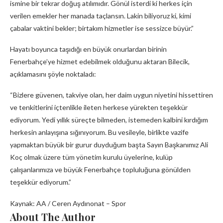
ismine bir tekrar doğuş atılımıdır. Gönül isterdi ki herkes için
verilen emekler her manada taçlansın. Lakin biliyoruz ki, kimi
çabalar vaktini bekler; birtakım hizmetler ise sessizce büyür.”
Hayatı boyunca taşıdığı en büyük onurlardan birinin
Fenerbahçe’ye hizmet edebilmek olduğunu aktaran Bilecik,
açıklamasını şöyle noktaladı:
“Bizlere güvenen, takviye olan, her daim uygun niyetini hissettiren
ve tenkitlerini içtenlikle ileten herkese yürekten teşekkür
ediyorum. Yedi yıllık süreçte bilmeden, istemeden kalbini kırdığım
herkesin anlayışına sığınıyorum. Bu vesileyle, birlikte vazife
yapmaktan büyük bir gurur duyduğum başta Sayın Başkanımız Ali
Koç olmak üzere tüm yönetim kurulu üyelerine, kulüp
çalışanlarımıza ve büyük Fenerbahçe topluluğuna gönülden
teşekkür ediyorum.”
Kaynak: AA / Ceren Aydınonat – Spor
About The Author