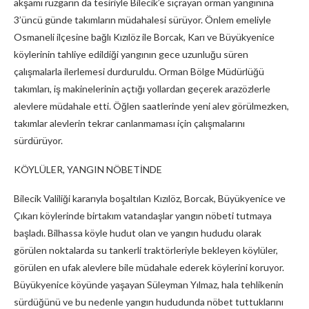
akşamı rüzgarın da tesiriyle Bilecik’e sıçrayan orman yangınına
3’üncü günde takımların müdahalesi sürüyor. Önlem emeliyle
Osmaneli ilçesine bağlı Kızılöz ile Borcak, Karı ve Büyükyenice
köylerinin tahliye edildiği yangının gece uzunluğu süren
çalışmalarla ilerlemesi durduruldu. Orman Bölge Müdürlüğü
takımları, iş makinelerinin açtığı yollardan geçerek arazözlerle
alevlere müdahale etti. Öğlen saatlerinde yeni alev görülmezken,
takımlar alevlerin tekrar canlanmaması için çalışmalarını
sürdürüyor.
KÖYLÜLER, YANGIN NÖBETİNDE
Bilecik Valiliği kararıyla boşaltılan Kızılöz, Borcak, Büyükyenice ve
Çıkarı köylerinde birtakım vatandaşlar yangın nöbeti tutmaya
başladı. Bilhassa köyle hudut olan ve yangın hududu olarak
görülen noktalarda su tankerli traktörleriyle bekleyen köylüler,
görülen en ufak alevlere bile müdahale ederek köylerini koruyor.
Büyükyenice köyünde yaşayan Süleyman Yılmaz, hala tehlikenin
sürdüğünü ve bu nedenle yangın hududunda nöbet tuttuklarını