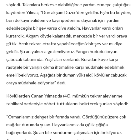
söyledi. Takımlara herkese olabildiğince yardım etmeye çalıştığını
kaydeden Yılmaz, “Dün akşam Düzce’den geldim. Eşim bu köyden,
ben de kayınvalidem ve kayınpederime dayanak için, yardım
edebileceğim bir şey varsa diye geldim. Hayvanlar vardı onları
kurtardık. Akşam köyde kalamadık, merkezde bir yer vardı oraya
gittik. Artık tekrar, etrafta yapabileceğimiz bir şey var mı diye
geldik. Şu an yalnızca gözlemliyoruz. Yangın hududu köyün
çabucak tabanında. Yeşil alan sonlandı. Buradan köye karşı
rastgele bir yangın çıkma ihtimaline karşı müdahale edebilmek
emelli bekliyoruz. Aşağıda bir duman yükseldi, köylüler çabucak
oraya müdahale ediyorlar” dedi.
Köylülerden Canan Yılmaz da (40), mümkün tekrar alevlenme
tehlikesi nedeniyle nöbet tuttuklarını belirterek şunları söyledi:
“Ormanlarımız dehşet bir formda yandı. Gördüğünüz üzere çok
mağdur durumda şu an. Hayvanlarımız da çığlık çığlığa
bağırıyorlardı. Şu an bile söndürme çalışmaları için bekliyoruz.