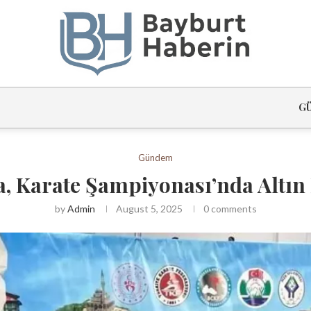
G
Gündem
a, Karate Şampiyonası’nda Altı
by
Admin
August 5, 2025
0 comments