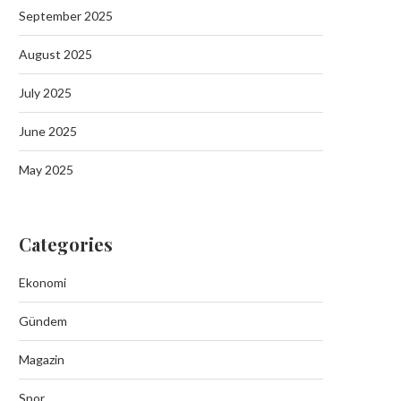
September 2025
Tutuklama
September 19, 2025
August 2025
July 2025
June 2025
Batman Sason’da Jand
May 2025
Operasyonunda 6 Kilo Esrar
September 19, 2025
Categories
Ekonomi
Gündem
Magazin
Spor