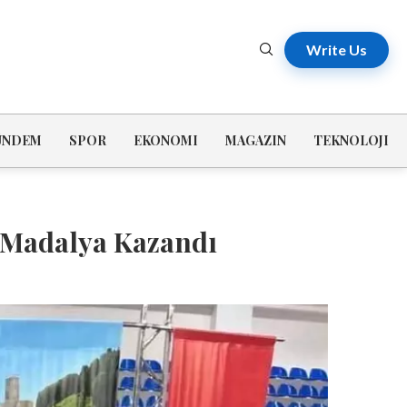
Write Us
ÜNDEM
SPOR
EKONOMI
MAGAZIN
TEKNOLOJI
n Madalya Kazandı