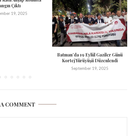
angın Çıktı
ember 19, 2025
Batman’da 19 Eylül Gaziler Günü
Kortej Yürüyüşü Düzenlendi
September 19, 2025
 A COMMENT