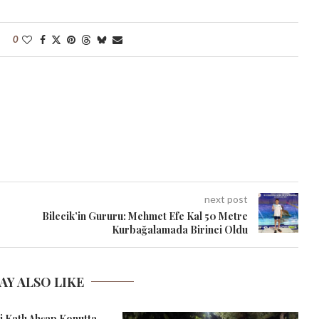
0
next post
Bilecik’in Gururu: Mehmet Efe Kal 50 Metre
Kurbağalamada Birinci Oldu
AY ALSO LIKE
ki Katlı Ahşap Konutta