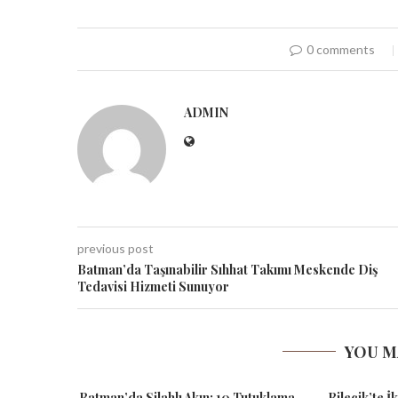
0 comments
ADMIN
previous post
Batman’da Taşınabilir Sıhhat Takımı Meskende Diş
Tedavisi Hizmeti Sunuyor
YOU M
Batman’da Silahlı Akın: 10 Tutuklama
Bilecik’te İ