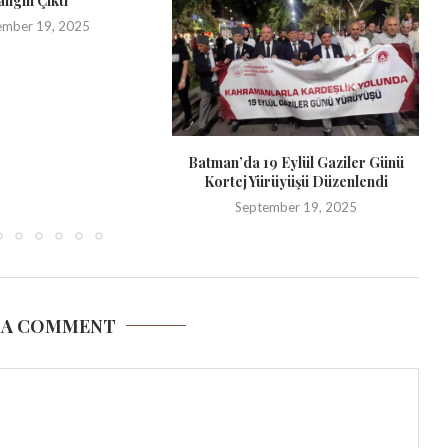
angın Çıktı
ember 19, 2025
Batman’da 19 Eylül Gaziler Günü
Kortej Yürüyüşü Düzenlendi
September 19, 2025
 A COMMENT