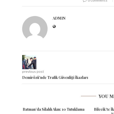
0 comments
ADMIN
previous post
Demirözü’nde Trafik Güvenliği İkazları
YOU M
Batman’da Silahlı Akın: 10 Tutuklama
Bilecik’te İ