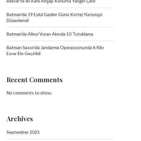
Bilecik’te İki Katlı Ahşap Konutta Yangın Çıktı
Batman’da 19 Eylül Gaziler Günü Kortej Yürüyüşü
Düzenlendi
Batman’da Aileyi Vuran Akında 10 Tutuklama
Batman Sason’da Jandarma Operasyonunda 6 Kilo
Esrar Ele Geçirildi
Recent Comments
No comments to show.
Archives
September 2025
Batman’da Aileyi Vuran Akında 10