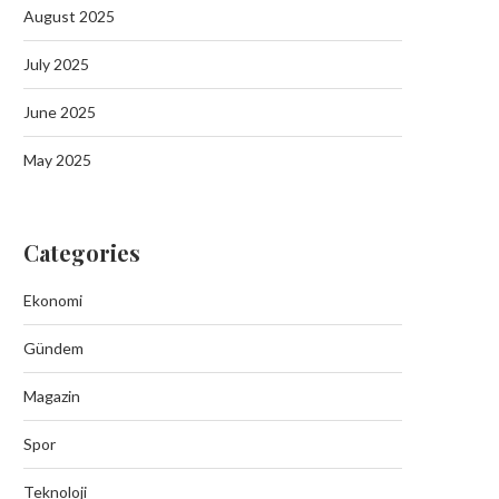
Tutuklama
August 2025
September 19, 2025
July 2025
June 2025
May 2025
Batman Sason’da Jand
Operasyonunda 6 Kilo Esrar
September 19, 2025
Categories
Ekonomi
Gündem
Magazin
Spor
Teknoloji