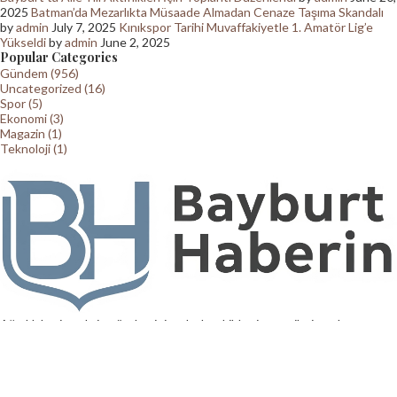
2025
Batman’da Mezarlıkta Müsaade Almadan Cenaze Taşıma Skandalı
by
admin
July 7, 2025
Kınıkspor Tarihi Muvaffakiyetle 1. Amatör Lig’e
Yükseldi
by
admin
June 2, 2025
Popular Categories
Gündem (956)
Uncategorized (16)
Spor (5)
Ekonomi (3)
Magazin (1)
Teknoloji (1)
Ağrı Haberin şehrin gündemini en hızlı şekilde ziyaretçilerine ulaştıran
güvenilir bir haber kaynağıdır. Yerel ve küresel gelişmeler, blog içerikleri
ve backlink çözümleriyle her zaman yanınızda.
Contact us:
contact@yoursite.com