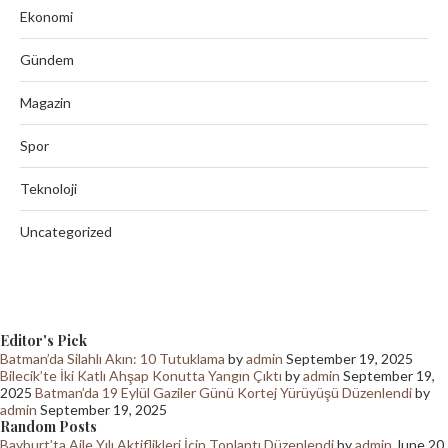
Ekonomi
Gündem
Magazin
Spor
Teknoloji
Uncategorized
Editor's Pick
Batman’da Silahlı Akın: 10 Tutuklama
by
admin
September 19, 2025
Bilecik’te İki Katlı Ahşap Konutta Yangın Çıktı
by
admin
September 19,
2025
Batman’da 19 Eylül Gaziler Günü Kortej Yürüyüşü Düzenlendi
by
admin
September 19, 2025
Random Posts
Bayburt’ta Aile Yılı Aktiflikleri İçin Toplantı Düzenlendi
by
admin
June 20,