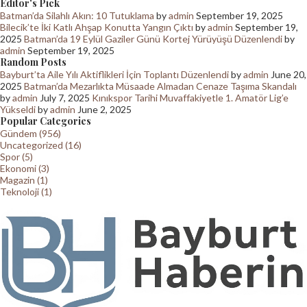
Editor's Pick
Batman’da Silahlı Akın: 10 Tutuklama
by
admin
September 19, 2025
Bilecik’te İki Katlı Ahşap Konutta Yangın Çıktı
by
admin
September 19,
2025
Batman’da 19 Eylül Gaziler Günü Kortej Yürüyüşü Düzenlendi
by
admin
September 19, 2025
Random Posts
Bayburt’ta Aile Yılı Aktiflikleri İçin Toplantı Düzenlendi
by
admin
June 20,
2025
Batman’da Mezarlıkta Müsaade Almadan Cenaze Taşıma Skandalı
by
admin
July 7, 2025
Kınıkspor Tarihi Muvaffakiyetle 1. Amatör Lig’e
Yükseldi
by
admin
June 2, 2025
Popular Categories
Gündem (956)
Uncategorized (16)
Spor (5)
Ekonomi (3)
Magazin (1)
Teknoloji (1)