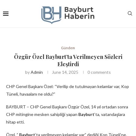
Gündem
Özgür Özel Bayburt’ta Verilmeyen Sözleri
Eleştirdi
by
Admin
June 14, 2025
0 comments
CHP Genel Başkanı Özel: “Verilip de tutulmayan kelamlar var, Kop
Tüneli, havaalanı ne oldu?”
BAYBURT – CHP Genel Başkanı Özgür Özel, 14 yıl ortadan sonra
CHP mitingine mesken sahipliği yapan
Bayburt
‘ta, vatandaşlara
hitap etti.
Özel, ”
Bayburt
‘ta verilmeyen kelamlar var” dediği Kop Tüneli’ne,