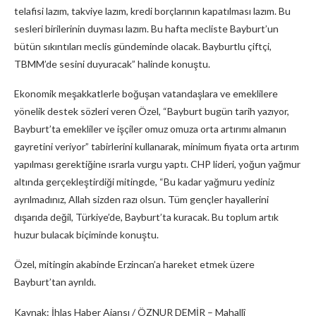
telafisi lazım, takviye lazım, kredi borçlarının kapatılması lazım. Bu
sesleri birilerinin duyması lazım. Bu hafta mecliste Bayburt’un
bütün sıkıntıları meclis gündeminde olacak. Bayburtlu çiftçi,
TBMM’de sesini duyuracak” halinde konuştu.
Ekonomik meşakkatlerle boğuşan vatandaşlara ve emeklilere
yönelik destek sözleri veren Özel, “Bayburt bugün tarih yazıyor,
Bayburt’ta emekliler ve işçiler omuz omuza orta artırımı almanın
gayretini veriyor” tabirlerini kullanarak, minimum fiyata orta artırım
yapılması gerektiğine ısrarla vurgu yaptı. CHP lideri, yoğun yağmur
altında gerçekleştirdiği mitingde, “Bu kadar yağmuru yediniz
ayrılmadınız, Allah sizden razı olsun. Tüm gençler hayallerini
dışarıda değil, Türkiye’de, Bayburt’ta kuracak. Bu toplum artık
huzur bulacak biçiminde konuştu.
Özel, mitingin akabinde Erzincan’a hareket etmek üzere
Bayburt’tan ayrıldı.
Kaynak: İhlas Haber Ajansı / ÖZNUR DEMİR – Mahallî