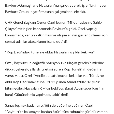
Bayburt-Gümüşhane Havaalanı’na işaret ederek, işleri bitirmeyen
Bayburt Group İnşat firmasının çalışmalarını ele aldı.
CHP Genel Başkanı Özgür Özel, bugün ‘Millet İradesine Sahip
Çıkıyor’ mitingleri kapsamında Bayburt’a geldi. Özel, yaptığı
konuşmada, kentin kalkınması ve ulaşım ağının güçlendirilmesi için
somut adımlar atacaklarını lisana getirdi.
“Kop Dağı’ndaki tünel ne oldu? Havaalanı 6 yıldır bekliyor”
Özel, Bayburt’un coğrafik pozisyonu ve ulaşım gereksinimlerine
dikkat çekerek, yıllardır üretimi süren Kop Tüneli’nin değerine
vurgu yaptı. Özel, “Verilip de tutulmayan kelamlar var. Tünel, ne
oldu Kop Dağı’ndaki tünel. 2012 yılında temel attılar, 13 yıldır
bitirmediler. Havaalanı 6 yıldır bekliyor. Baraj, Aydıntepe ilçesinin
barajı Gümüşdamla yapılmadı, kaldı” dedi.
Sanayileşmek kadar çiftçiliğin de değerine değinen Özel,
“Bayburt’ta kalkmayan kardan ötürü tüm tohumlar çürüdü, zararın