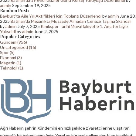
2025
Batman’da 19 Eylül Gaziler Günü Kortej Yürüyüşü Düzenlendi
by
admin
September 19, 2025
Random Posts
Bayburt’ta Aile Yılı Aktiflikleri İçin Toplantı Düzenlendi
by
admin
June 20,
2025
Batman’da Mezarlıkta Müsaade Almadan Cenaze Taşıma Skandalı
by
admin
July 7, 2025
Kınıkspor Tarihi Muvaffakiyetle 1. Amatör Lig’e
Yükseldi
by
admin
June 2, 2025
Popular Categories
Gündem (956)
Uncategorized (16)
Spor (5)
Ekonomi (3)
Magazin (1)
Teknoloji (1)
Ağrı Haberin şehrin gündemini en hızlı şekilde ziyaretçilerine ulaştıran
güvenilir bir haber kaynağıdır. Yerel ve küresel gelişmeler, blog içerikleri