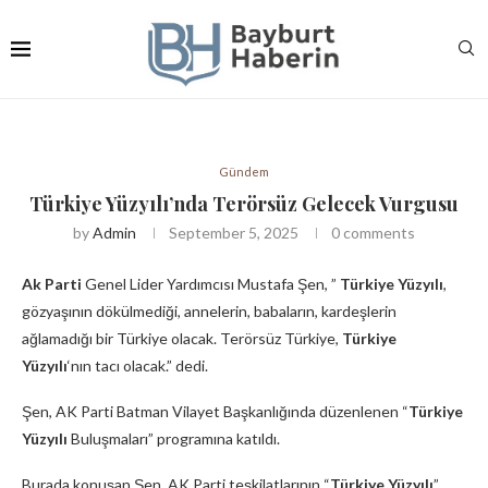
Gündem
Türkiye Yüzyılı’nda Terörsüz Gelecek Vurgusu
by
Admin
September 5, 2025
0 comments
Ak Parti
Genel Lider Yardımcısı Mustafa Şen, ”
Türkiye Yüzyılı
,
gözyaşının dökülmediği, annelerin, babaların, kardeşlerin
ağlamadığı bir Türkiye olacak. Terörsüz Türkiye,
Türkiye
Yüzyılı
‘nın tacı olacak.” dedi.
Şen, AK Parti Batman Vilayet Başkanlığında düzenlenen “
Türkiye
Yüzyılı
Buluşmaları” programına katıldı.
Burada konuşan Şen, AK Parti teşkilatlarının “
Türkiye Yüzyılı
”