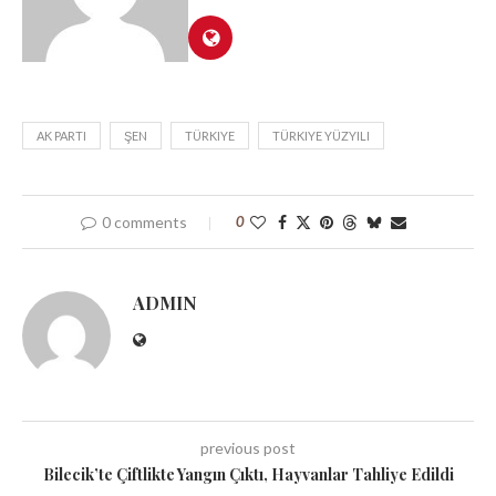
AK PARTI
ŞEN
TÜRKIYE
TÜRKIYE YÜZYILI
0 comments
0
ADMIN
previous post
Bilecik’te Çiftlikte Yangın Çıktı, Hayvanlar Tahliye Edildi