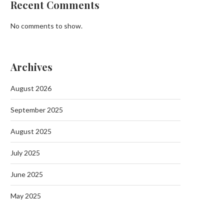
Recent Comments
No comments to show.
Batman’da Aileyi Vuran Akında 10
Archives
Tutuklama
September 19, 2025
August 2026
September 2025
August 2025
Batman Sason’da Jand
July 2025
Operasyonunda 6 Kilo Esrar
September 19, 2025
June 2025
May 2025