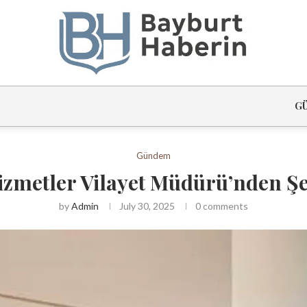
G
Gündem
izmetler Vilayet Müdürü’nden Şe
by
Admin
July 30, 2025
0 comments