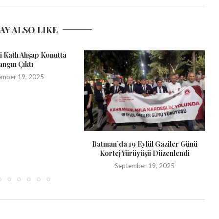
AY ALSO LIKE
ki Katlı Ahşap Konutta
angın Çıktı
ember 19, 2025
Batman’da 19 Eylül Gaziler Günü
Kortej Yürüyüşü Düzenlendi
September 19, 2025