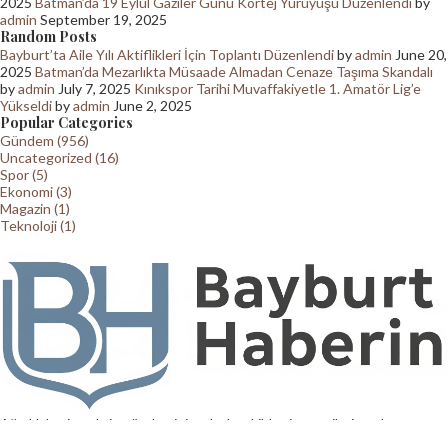
2025
Batman’da 19 Eylül Gaziler Günü Kortej Yürüyüşü Düzenlendi
by
admin
September 19, 2025
Random Posts
Bayburt’ta Aile Yılı Aktiflikleri İçin Toplantı Düzenlendi
by
admin
June 20,
2025
Batman’da Mezarlıkta Müsaade Almadan Cenaze Taşıma Skandalı
by
admin
July 7, 2025
Kınıkspor Tarihi Muvaffakiyetle 1. Amatör Lig’e
Yükseldi
by
admin
June 2, 2025
Popular Categories
Gündem (956)
Uncategorized (16)
Spor (5)
Ekonomi (3)
Magazin (1)
Teknoloji (1)
Ağrı Haberin şehrin gündemini en hızlı şekilde ziyaretçilerine ulaştıran