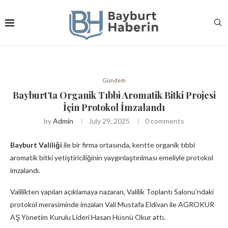
Gündem
Bayburt’ta Organik Tıbbi Aromatik Bitki Projesi
İçin Protokol İmzalandı
by
Admin
July 29, 2025
0 comments
Bayburt Valiliği
ile bir firma ortasında, kentte organik tıbbi
aromatik bitki yetiştiriciliğinin yaygınlaştırılması emeliyle protokol
imzalandı.
Valilikten yapılan açıklamaya nazaran, Valilik Toplantı Salonu’ndaki
protokol merasiminde imzaları Vali Mustafa Eldivan ile AGROKUR
AŞ Yönetim Kurulu Lideri Hasan Hüsnü Okur attı.